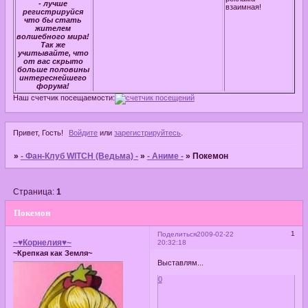
- лучше
взаимная!
регистрируйся
что бы стать
жителем
волшебного мира!
Так же
учитывайте, что
от вас скрыто
больше половины
интереснейшего
форума!
Наш счетчик посещаемости:
Привет, Гость!
Войдите
или
зарегистрируйтесь
.
»
- Фан-Клуб WITCH (Ведьма) -
»
- Аниме -
»
Покемон
Страница:
1
Покемон
1
Поделиться
2009-02-22
~♥Корнелия♥~
20:32:18
~Крепкая как Земля~
Выставлям...
0