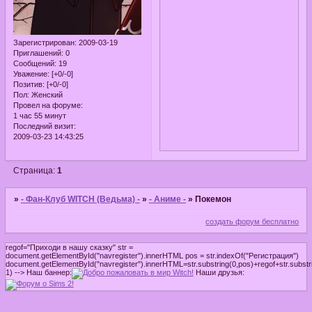
Зарегистрирован
: 2009-03-19
Приглашений:
0
Сообщений:
19
Уважение:
[+0/-0]
Позитив:
[+0/-0]
Пол:
Женский
Провел на форуме:
1 час 55 минут
Последний визит:
2009-03-23 14:43:25
Страница:
1
»
- Фан-Клуб WITCH (Ведьма) -
»
- Аниме -
»
Покемон
создать форум бесплатно
regof="Приходи в нашу сказку" str =
document.getElementById("navregister").innerHTML pos = str.indexOf("Регистрация")
document.getElementById("navregister").innerHTML=str.substring(0,pos)+regof+str.substri
1) -->
Наш баннер:
Наши друзья: