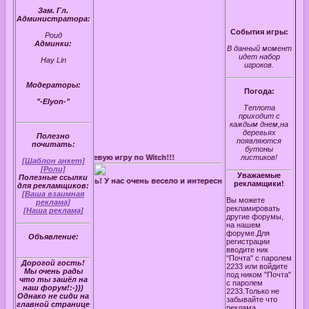
Зам. Гл.
Администратора:
События игры:
Роид
Админки:
В данный момент
идет набор
Hay Lin
игроков.
Модераторы:
Погода:
"-Elyon-"
Теплота
приходит с
каждым днем,на
деревьях
Полезно
появляются
почитать:
бутоны
 замечательную ролевую игру по Witch!!!
листиков!
[Шаблон анкет]
[Роли]
Уважаемые
Полезные ссылки
Гости регистрируйтесь! У нас очень весело и интересно!К тому же вы найдете н
рекламщики!
для рекламщиков:
[Ваша взаимная
Вы можете
реклама]
рекламировать
[Наша реклама]
другие форумы,
на нашем
форуме.Для
Объявление:
регистрации
вводите ник
"Почта" с паролем
Дорогой гость!
2233 или войдите
Мы очень рады
под ником "Почта"
что ты зашёл на
с паролем
наш форум!:-)))
2233.Только не
Однако не сиди на
забывайте что
главной странице
реклама