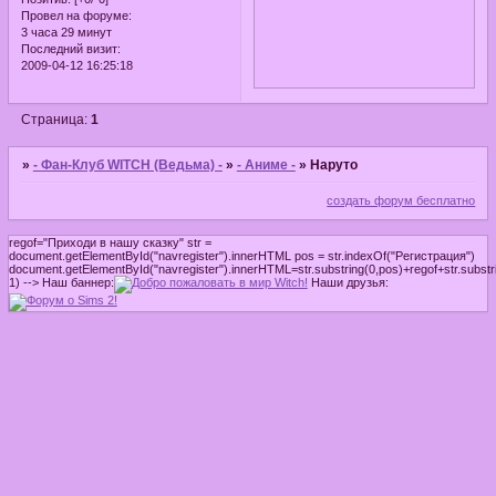
Провел на форуме:
3 часа 29 минут
Последний визит:
2009-04-12 16:25:18
Страница:
1
»
- Фан-Клуб WITCH (Ведьма) -
»
- Аниме -
»
Наруто
создать форум бесплатно
regof="Приходи в нашу сказку" str =
document.getElementById("navregister").innerHTML pos = str.indexOf("Регистрация")
document.getElementById("navregister").innerHTML=str.substring(0,pos)+regof+str.substri
1) -->
Наш баннер:
Наши друзья: