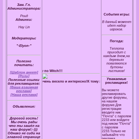
Зам. Гл.
Администратора:
События игры:
Роид
Админки:
В данный момент
идет набор
Hay Lin
игроков.
Модераторы:
Погода:
"-Elyon-"
Теплота
приходит с
каждым днем,на
деревьях
Полезно
появляются
почитать:
бутоны
 ролевую игру по Witch!!!
листиков!
[Шаблон анкет]
[Роли]
Уважаемые
Полезные ссылки
руйтесь! У нас очень весело и интересно!К тому же вы найдете новых друзей!))
рекламщики!
для рекламщиков:
[Ваша взаимная
Вы можете
реклама]
рекламировать
[Наша реклама]
другие форумы,
на нашем
форуме.Для
Объявление:
регистрации
вводите ник
"Почта" с паролем
Дорогой гость!
2233 или войдите
Мы очень рады
под ником "Почта"
что ты зашёл на
с паролем
наш форум!:-)))
2233.Только не
Однако не сиди на
забывайте что
главной странице
реклама