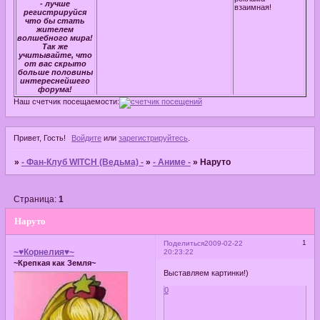
- лучше
взаимная!
регистрируйся
что бы стать
жителем
волшебного мира!
Так же
учитывайте, что
от вас скрыто
больше половины
интереснейшего
форума!
Наш счетчик посещаемости:
Привет, Гость!
Войдите
или
зарегистрируйтесь
.
»
- Фан-Клуб WITCH (Ведьма) -
»
- Аниме -
»
Наруто
Страница:
1
Наруто
1
Поделиться
2009-02-22
~♥Корнелия♥~
20:23:22
~Крепкая как Земля~
Выставляем картинки!)
0