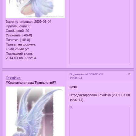
Зарегистрирован
: 2009-03-04
Приглашений:
0
Сообщений:
20
Уважение:
[+0/-0]
Позитив:
[+0/-0]
Провел на форуме:
1 час 26 минут
Последний визит:
2014-03-08 02:22:34
6
Поделиться
2009-03-08
ТехнИка
19:36:24
//Хранительница Технологий\\
исчо
Отредактировано ТехнИка (2009-03-08
19:37:14)
0