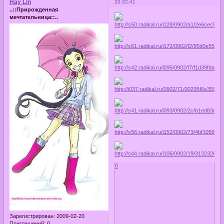
Hay Lin
20:32:41
..::Прирожденная
мечтательница::..
0
Зарегистрирован
: 2009-02-20
Приглашений:
0