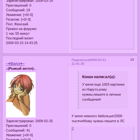
Зарегистрирован
: 2009-03-19
Приглашений:
0
Сообщений:
19
Уважение:
[+0/-0]
Позитив:
[+0/-0]
Пол:
Женский
Провел на форуме:
1 час 55 минут
Последний визит:
2009-03-23 14:43:25
10
Поделиться
2009-03-21
~♥Вилл♥~
11:41:35
.:|Рыжый ангел|:.
Конан написал(а):
У меня еще 1003 картинки
из Наруто,кому
нужны,пишите в личные
сообщения!
У меня немного бабольше!2000
Зарегистрирован
: 2009-02-25
тысячи!Кому нужны пишите в ЛС
Приглашений:
0
0
Сообщений:
41
Уважение:
[+0/-0]
Позитив:
[+0/-0]