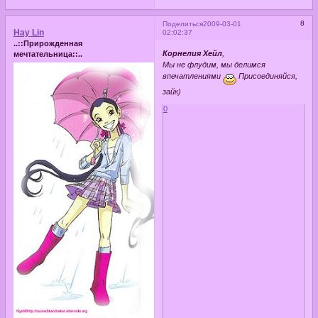
8
Поделиться
2009-03-01
Hay Lin
02:02:37
..::Прирожденная
Корнелия Хейл
,
мечтательница::..
Мы не флудим, мы делимся
впечатлениями
Присоединяйся,
зайк)
0