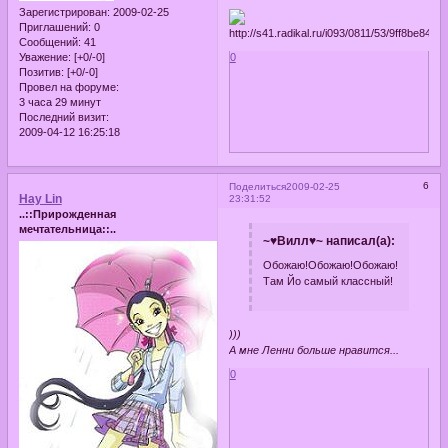
Зарегистрирован
: 2009-02-25
Приглашений:
0
Сообщений:
41
Уважение:
[+0/-0]
0
Позитив:
[+0/-0]
Провел на форуме:
3 часа 29 минут
Последний визит:
2009-04-12 16:25:18
6
Поделиться
2009-02-25
Hay Lin
23:31:52
..::Прирожденная
мечтательница::..
~♥Вилл♥~ написал(а):
Обожаю!Обожаю!Обожаю!
Там Йо самый классный!
)))
А мне Ленни больше нравится...
0