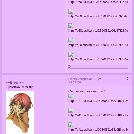
0
5
Поделиться
2009-02-25
~♥Вилл♥~
16:37:50
.:|Рыжый ангел|:.
Ой что на меня нашло?