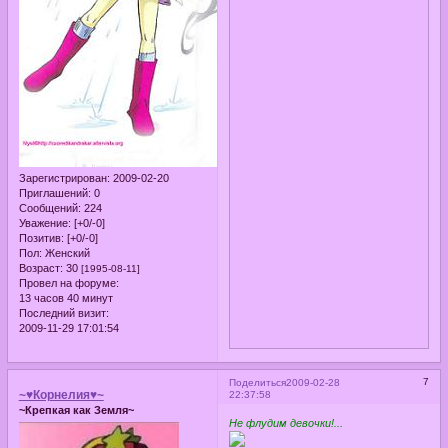
Зарегистрирован
: 2009-02-20
Приглашений:
0
Сообщений:
224
Уважение:
[+0/-0]
Позитив:
[+0/-0]
Пол:
Женский
Возраст:
30
[1995-08-11]
Провел на форуме:
13 часов 40 минут
Последний визит:
2009-11-29 17:01:54
7
Поделиться
2009-02-28
~♥Корнелия♥~
22:37:58
~Крепкая как Земля~
Не флудим девочки!...