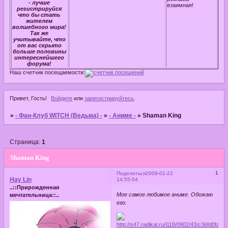
- лучше
взаимная!
регистрируйся
что бы стать
жителем
волшебного мира!
Так же
учитывайте, что
от вас скрыто
больше половины
интереснейшего
форума!
Наш счетчик посещаемости:
Привет, Гость!
Войдите
или
зарегистрируйтесь
.
»
- Фан-Клуб WITCH (Ведьма) -
»
- Аниме -
»
Shaman King
Страница:
1
Shaman King
1
Поделиться
2009-02-22
Hay Lin
14:55:04
..::Прирожденная
Мое самое любимое аниме. Обожаю
мечтательница::..
его.