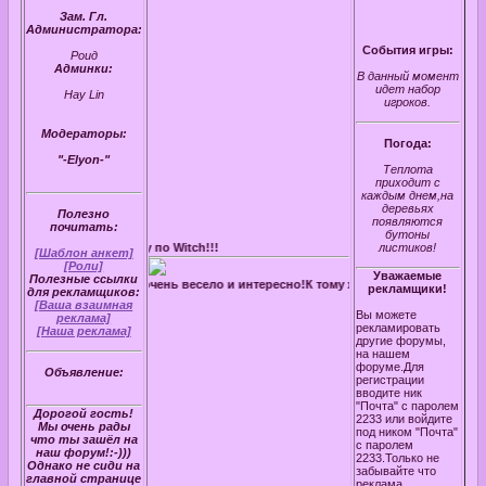
Зам. Гл.
Администратора:
События игры:
Роид
Админки:
В данный момент
идет набор
Hay Lin
игроков.
Модераторы:
Погода:
"-Elyon-"
Теплота
приходит с
каждым днем,на
деревьях
Полезно
появляются
почитать:
бутоны
ю ролевую игру по Witch!!!
листиков!
[Шаблон анкет]
[Роли]
Уважаемые
Полезные ссылки
ируйтесь! У нас очень весело и интересно!К тому же вы найдете новых друзей!))
рекламщики!
для рекламщиков:
[Ваша взаимная
Вы можете
реклама]
рекламировать
[Наша реклама]
другие форумы,
на нашем
форуме.Для
Объявление:
регистрации
вводите ник
"Почта" с паролем
Дорогой гость!
2233 или войдите
Мы очень рады
под ником "Почта"
что ты зашёл на
с паролем
наш форум!:-)))
2233.Только не
Однако не сиди на
забывайте что
главной странице
реклама