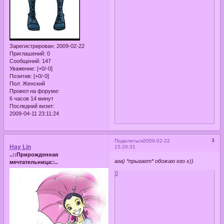
Зарегистрирован
: 2009-02-22
Приглашений:
0
Сообщений:
147
Уважение:
[+0/-0]
Позитив:
[+0/-0]
Пол:
Женский
Провел на форуме:
6 часов 14 минут
Последний визит:
2009-04-11 23:11:24
3
Поделиться
2009-02-22
Hay Lin
15:26:31
..::Прирожденная
ага) *прыгает* обожаю его х))
мечтательница::..
0