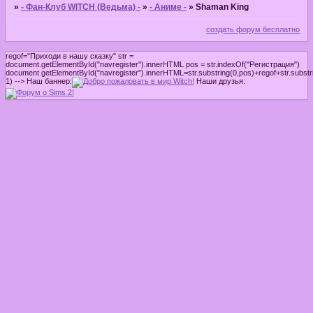
»
- Фан-Клуб WITCH (Ведьма) -
»
- Аниме -
»
Shaman King
создать форум бесплатно
regof="Приходи в нашу сказку" str =
document.getElementById("navregister").innerHTML pos = str.indexOf("Регистрация")
document.getElementById("navregister").innerHTML=str.substring(0,pos)+regof+str.substri
1) -->
Наш баннер:
Наши друзья: