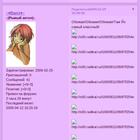
4
Поделиться
2009-02-25
~♥Вилл♥~
16:36:39
.:|Рыжый ангел|:.
Обожаю!Обожаю!Обожаю!Там Йо
самый классный!
Зарегистрирован
: 2009-02-25
Приглашений:
0
Сообщений:
41
Уважение:
[+0/-0]
Позитив:
[+0/-0]
Провел на форуме:
3 часа 29 минут
Последний визит:
2009-04-12 16:25:18