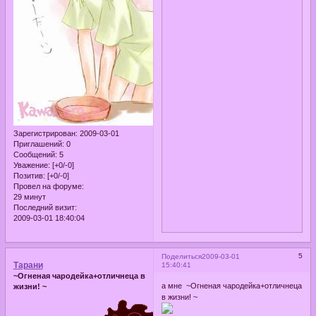
Зарегистрирован
: 2009-03-01
Приглашений:
0
Сообщений:
5
Уважение:
[+0/-0]
Позитив:
[+0/-0]
Провел на форуме:
29 минут
Последний визит:
2009-03-01 18:40:04
5
Поделиться
2009-03-01
Тарани
15:40:41
~Огненая чародейка+отличнеца в
а мне ~Огненая чародейка+отличнеца
жизни! ~
в жизни! ~