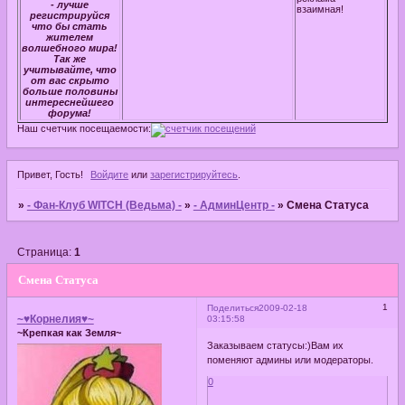
- лучше
взаимная!
регистрируйся
что бы стать
жителем
волшебного мира!
Так же
учитывайте, что
от вас скрыто
больше половины
интереснейшего
форума!
Наш счетчик посещаемости:
Привет, Гость!
Войдите
или
зарегистрируйтесь
.
»
- Фан-Клуб WITCH (Ведьма) -
»
- АдминЦентр -
»
Cмена Статуса
Страница:
1
Cмена Статуса
1
Поделиться
2009-02-18
~♥Корнелия♥~
03:15:58
~Крепкая как Земля~
Заказываем статусы:)Вам их
поменяют админы или модераторы.
0