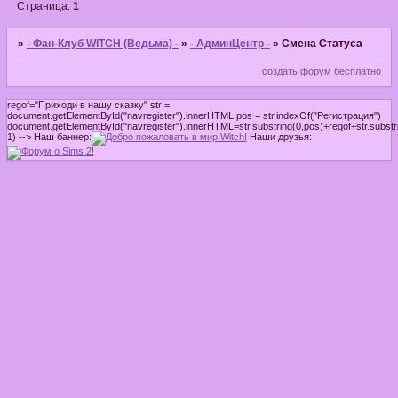
Страница:
1
»
- Фан-Клуб WITCH (Ведьма) -
»
- АдминЦентр -
»
Cмена Статуса
создать форум бесплатно
regof="Приходи в нашу сказку" str =
document.getElementById("navregister").innerHTML pos = str.indexOf("Регистрация")
document.getElementById("navregister").innerHTML=str.substring(0,pos)+regof+str.substri
1) -->
Наш баннер:
Наши друзья: