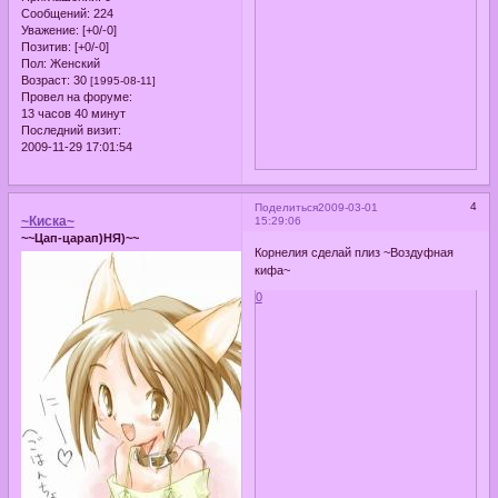
Сообщений:
224
Уважение:
[+0/-0]
Позитив:
[+0/-0]
Пол:
Женский
Возраст:
30
[1995-08-11]
Провел на форуме:
13 часов 40 минут
Последний визит:
2009-11-29 17:01:54
4
Поделиться
2009-03-01
~Киска~
15:29:06
~~Цап-царап)НЯ)~~
Корнелия сделай плиз ~Воздуфная
кифа~
0