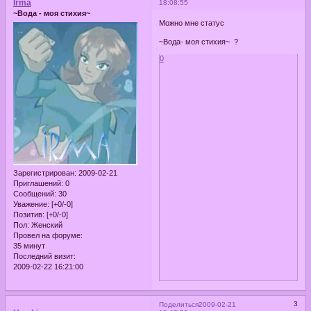
Irma
18:08:55
~Вода - моя стихия~
Можно мне статус
~Вода- моя стихия~ ?
0
Зарегистрирован
: 2009-02-21
Приглашений:
0
Сообщений:
30
Уважение:
[+0/-0]
Позитив:
[+0/-0]
Пол:
Женский
Провел на форуме:
35 минут
Последний визит:
2009-02-22 16:21:00
3
Поделиться
2009-02-21