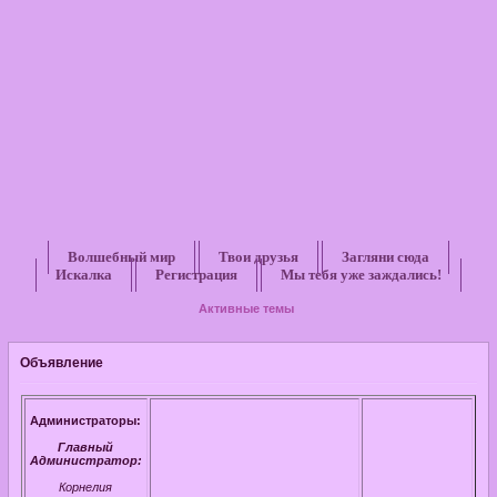
Волшебный мир
Твои друзья
Загляни сюда
Искалка
Регистрация
Мы тебя уже заждались!
Активные темы
Объявление
Администраторы:
Главный
Администратор:
Корнелия