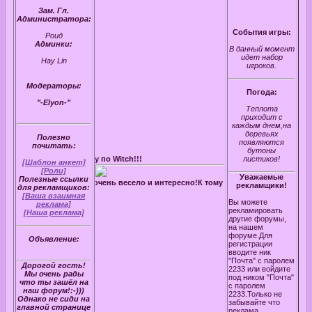
Зам. Гл.
Администратора:
События игры:
Роид
Админки:
В данный момент
идет набор
Hay Lin
игроков.
Модераторы:
Погода:
"-Elyon-"
Теплота
приходит с
каждым днем,на
деревьях
Полезно
появляются
почитать:
бутоны
ную ролевую игру по Witch!!!
листиков!
[Шаблон анкет]
[Роли]
Уважаемые
Полезные ссылки
рируйтесь! У нас очень весело и интересно!К тому же вы найдете новых друзей!
рекламщики!
для рекламщиков:
[Ваша взаимная
Вы можете
реклама]
рекламировать
[Наша реклама]
другие форумы,
на нашем
форуме.Для
Объявление:
регистрации
вводите ник
"Почта" с паролем
Дорогой гость!
2233 или войдите
Мы очень рады
под ником "Почта"
что ты зашёл на
с паролем
наш форум!:-)))
2233.Только не
Однако не сиди на
забывайте что
главной странице
реклама