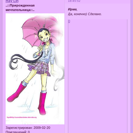
Hay Lin
18:45:52
..::Прирожденная
Ирма
,
мечтательница::..
Да, конечно) Сделано.
0
Зарегистрирован
: 2009-02-20
Приглашений:
0