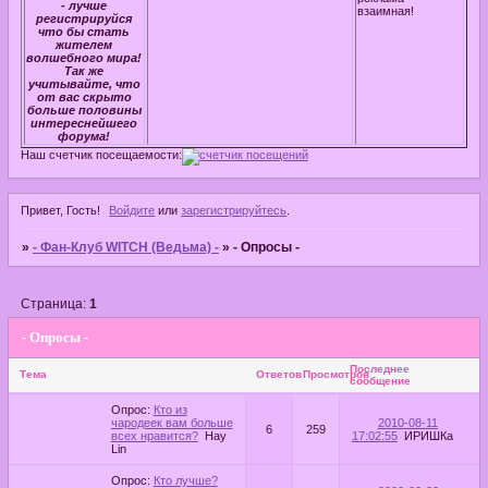
- лучше
взаимная!
регистрируйся
что бы стать
жителем
волшебного мира!
Так же
учитывайте, что
от вас скрыто
больше половины
интереснейшего
форума!
Наш счетчик посещаемости:
Привет, Гость!
Войдите
или
зарегистрируйтесь
.
»
- Фан-Клуб WITCH (Ведьма) -
»
- Опросы -
Страница:
1
- Опросы -
Последнее
Тема
Ответов
Просмотров
сообщение
Опрос:
Кто из
чародеек вам больше
2010-08-11
6
259
всех нравится?
Hay
17:02:55
ИРИШКа
Lin
Опрос:
Кто лучше?