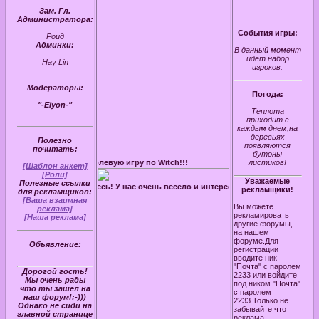
Зам. Гл.
Администратора:
События игры:
Роид
Админки:
В данный момент
идет набор
Hay Lin
игроков.
Модераторы:
Погода:
"-Elyon-"
Теплота
приходит с
каждым днем,на
деревьях
Полезно
появляются
почитать:
бутоны
ашу замечательную ролевую игру по Witch!!!
листиков!
[Шаблон анкет]
[Роли]
Уважаемые
Полезные ссылки
Гости регистрируйтесь! У нас очень весело и интересно!К тому же вы найдет
рекламщики!
для рекламщиков:
[Ваша взаимная
Вы можете
реклама]
рекламировать
[Наша реклама]
другие форумы,
на нашем
форуме.Для
Объявление:
регистрации
вводите ник
"Почта" с паролем
Дорогой гость!
2233 или войдите
Мы очень рады
под ником "Почта"
что ты зашёл на
с паролем
наш форум!:-)))
2233.Только не
Однако не сиди на
забывайте что
главной странице
реклама