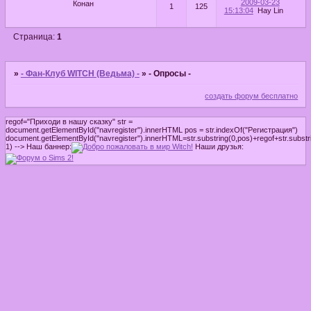
2009-03-23
Конан
1
125
15:13:04
Hay Lin
Страница:
1
»
- Фан-Клуб WITCH (Ведьма) -
»
- Опросы -
создать форум бесплатно
regof="Приходи в нашу сказку" str =
document.getElementById("navregister").innerHTML pos = str.indexOf("Регистрация")
document.getElementById("navregister").innerHTML=str.substring(0,pos)+regof+str.substri
1) -->
Наш баннер:
Наши друзья: