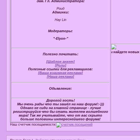
Зам. Гл. Администратора:
Роид
Админки:
Hay Lin
Модераторы:
"-Elyon-"
истрируйтесь! У нас очень весело и интересно!К тому же вы найдете новых друз
Полезно почитать:
[Шаблон анкет]
[Роли]
Полезные ссылки для рекламщиков:
[Ваша взаимная реклама]
[Наша реклама]
Объявление:
Дорогой гость!
Мы очень рады что ты зашёл на наш форум!:-)))
Однако не сиди на главной странице - лучше
регистрируйся что бы стать жителем волшебного
мира! Так же учитывайте, что от вас скрыто
больше половины интереснейшего форума!
Наш счетчик посещаемости: