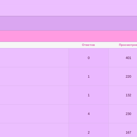
Ответов
Просмотро
0
401
1
220
1
132
4
230
2
167