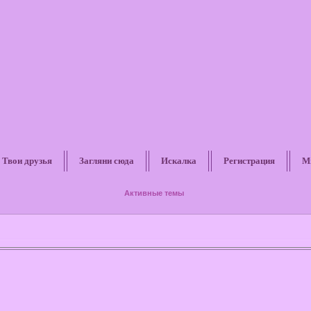
Твои друзья
Загляни сюда
Искалка
Регистрация
М
Активные темы