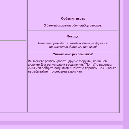
События игры:
В данный момент идет набор игроков.
Погода:
Добро пожаловать на нашу замечательную ролевую игру по Witch!!!
Теплота приходит с каждым днем,на деревьях
появляются бутоны листиков!
Уважаемые рекламщики!
Вы можете рекламировать другие форумы, на нашем
форуме.Для регистрации вводите ник "Почта" с паролем
2233 или войдите под ником "Почта" с паролем 2233.Только
не забывайте что реклама взаимная!