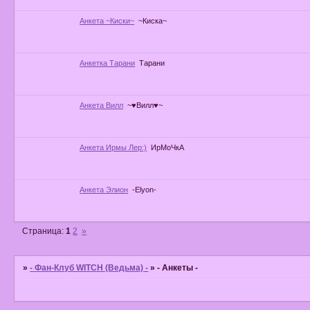
Анкета ~Киски~
~Киска~
Анкетка Тарани
Тарани
Анкета Вилл
~♥Вилл♥~
Анкета Ирмы Лер:)
ИрМоЧкА
Анкета Элион
-Elyon-
Страница:
1
2
»
»
- Фан-Клуб WITCH (Ведьма) -
»
- Анкеты -