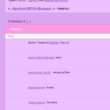
Привет, Гость!
Войдите
или
зарегистрируйтесь
.
»
- Фан-Клуб WITCH (Ведьма) -
»
- Анкеты -
Страница:
1
2
»
- Анкеты -
Тема
Важно:
Закрыта
Шаблон
Hay Lin
Анкета Вилл Вандом
вилл
Анкета Hay LinOK
~♥HayLinOK♥~
Анкета Конан
Конан
Техно-анкета
ТехнИка